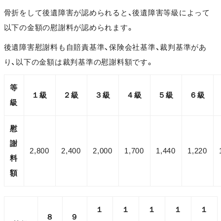
骨折をして後遺障害が認められると、後遺障害等級によって
以下の金額の慰謝料が認められます。
後遺障害慰謝料も自賠責基準、保険会社基準、裁判基準があ
り、以下の金額は裁判基準の慰謝料額です。
等
１級
２級
３級
４級
５級
６級
級
慰
謝
2,800
2,400
2,000
1,700
1,440
1,220
料
額
１
１
１
１
１
８
９