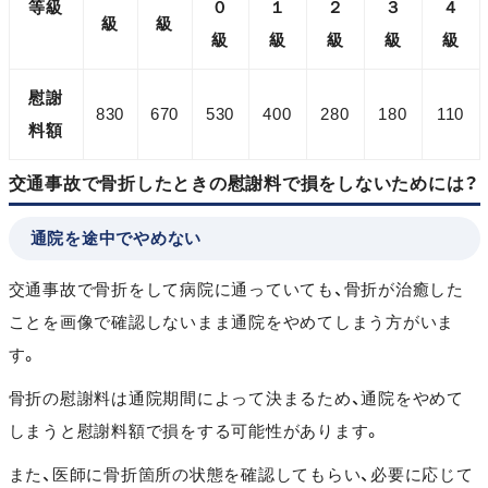
等級
０
１
２
３
４
級
級
級
級
級
級
級
慰謝
830
670
530
400
280
180
110
料額
交通事故で骨折したときの慰謝料で損をしないためには？
通院を途中でやめない
交通事故で骨折をして病院に通っていても、骨折が治癒した
ことを画像で確認しないまま通院をやめてしまう方がいま
す。
骨折の慰謝料は通院期間によって決まるため、通院をやめて
しまうと慰謝料額で損をする可能性があります。
また、医師に骨折箇所の状態を確認してもらい、必要に応じて