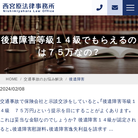
後遺障害等級１４級でもらえるの
は７５万なの？
HOME
/
交通事故のお悩み解決
/
後遺障害
2024/02/08
交通事故で保険会社と示談交渉をしていると、「後遺障害等級１
４級 ７５万円」という提示を目にすることがよくあります。
これは妥当な金額なのでしょうか？ 後遺障害１４級が認定され
ると、後遺障害慰謝料、後遺障害逸失利益を請求す …